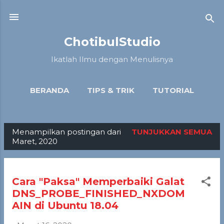
Langsung ke konten utama
ChotibulStudio
Ikatlah Ilmu dengan Menulisnya
BERANDA
TIPS & TRIK
TUTORIAL
ARTIKEL
LAINNYA…
ULASAN
Menampilkan postingan dari
TUNJUKKAN SEMUA
P
Maret, 2020
o
s
t
Cara "Paksa" Memperbaiki Galat
DNS_PROBE_FINISHED_NXDOM
i
AIN di Ubuntu 18.04
n
g