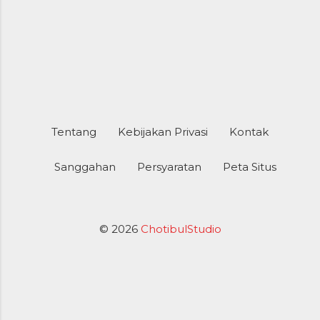
xxx.xxx.12.xxx PING xxx.xxx.12.xxx (xxx.xxx.12.xxx) 5...
Tentang
Kebijakan Privasi
Kontak
Sanggahan
Persyaratan
Peta Situs
© 2026
ChotibulStudio