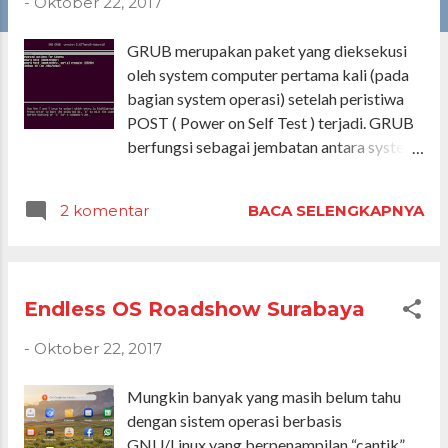
-
Oktober 22, 2017
a
n
GRUB merupakan paket yang dieksekusi
oleh system computer pertama kali (pada
bagian system operasi) setelah peristiwa
POST ( Power on Self Test ) terjadi. GRUB
berfungsi sebagai jembatan antara system
computer dengan
2 komentar
BACA SELENGKAPNYA
Endless OS Roadshow Surabaya
-
Oktober 22, 2017
Mungkin banyak yang masih belum tahu
dengan sistem operasi berbasis
GNU/Linux yang berpenampilan “cantik”