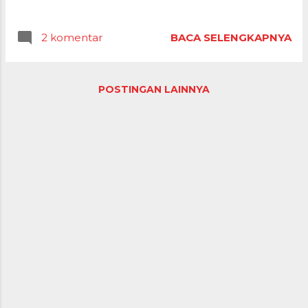
internet-pun harus menjadi prioritas utama.
2 komentar
BACA SELENGKAPNYA
POSTINGAN LAINNYA