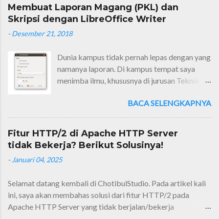
Membuat Laporan Magang (PKL) dan
Skripsi dengan LibreOffice Writer
-
Desember 21, 2018
Dunia kampus tidak pernah lepas dengan yang
namanya laporan. Di kampus tempat saya
menimba ilmu, khususnya di jurusan Teknik
Informatika, jenis laporannya sangat
BACA SELENGKAPNYA
beragam. Ada lapres (laporan resmi, laporan
setelah melaksanakan praktikum), makalah
(laporan tugas mata kuliah akhir semester),
Fitur HTTP/2 di Apache HTTP Server
laporan magang/PKL (laporan setelah
tidak Bekerja? Berikut Solusinya!
mengerjakan praktik kerja lapangan) dan
-
Januari 04, 2025
yang terakhir adalah laporan skripsi.
Selamat datang kembali di ChotibulStudio. Pada artikel kali
ini, saya akan membahas solusi dari fitur HTTP/2 pada
Apache HTTP Server yang tidak berjalan/bekerja
sebagaimana mestinya. HTTP/2 merupakan pengembangan