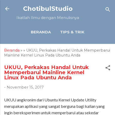
Langsung ke konten utama
ChotibulStudio
Ikatlah Ilmu dengan Menulisnya
BERANDA
TIPS & TRIK
TUTORIAL
ARTIKEL
Beranda
» » UKUU, Perkakas Handal Untuk Memperbarui
LAINNYA…
ULASAN
Mainline Kernel Linux Pada Ubuntu Anda
UKUU, Perkakas Handal Untuk
Memperbarui Mainline Kernel
Linux Pada Ubuntu Anda
-
November 15, 2017
UKUU angkronim dari Ubuntu Kernel Update Utility
merupakan aplikasi yang sangat berguna bagi kalian yang
ingin bereksperimen untuk memperbarui atau sekedar