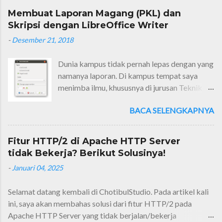
Membuat Laporan Magang (PKL) dan
Skripsi dengan LibreOffice Writer
-
Desember 21, 2018
Dunia kampus tidak pernah lepas dengan yang
namanya laporan. Di kampus tempat saya
menimba ilmu, khususnya di jurusan Teknik
Informatika, jenis laporannya sangat
BACA SELENGKAPNYA
beragam. Ada lapres (laporan resmi, laporan
setelah melaksanakan praktikum), makalah
(laporan tugas mata kuliah akhir semester),
Fitur HTTP/2 di Apache HTTP Server
laporan magang/PKL (laporan setelah
tidak Bekerja? Berikut Solusinya!
mengerjakan praktik kerja lapangan) dan
-
Januari 04, 2025
yang terakhir adalah laporan skripsi.
Selamat datang kembali di ChotibulStudio. Pada artikel kali
ini, saya akan membahas solusi dari fitur HTTP/2 pada
Apache HTTP Server yang tidak berjalan/bekerja