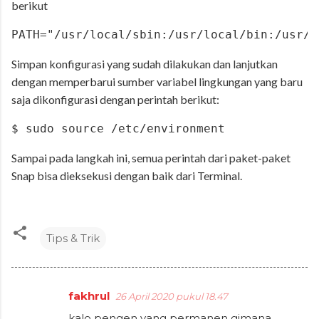
berikut
PATH="/usr/local/sbin:/usr/local/bin:/usr/s
Simpan konfigurasi yang sudah dilakukan dan lanjutkan
dengan memperbarui sumber variabel lingkungan yang baru
saja dikonfigurasi dengan perintah berikut:
$ sudo source /etc/environment
Sampai pada langkah ini, semua perintah dari paket-paket
Snap bisa dieksekusi dengan baik dari Terminal.
Tips & Trik
fakhrul
26 April 2020 pukul 18.47
K
kalo pengen yang permanen gimana