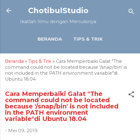
Langsung ke konten utama
ChotibulStudio
Ikatlah Ilmu dengan Menulisnya
BERANDA
TIPS & TRIK
TUTORIAL
ARTIKEL
Beranda
»
Tips & Trik
» Cara Memperbaiki Galat "The
LAINNYA…
ULASAN
command could not be located because '/snap/bin' is
not included in the PATH environment variable"di
Ubuntu 18.04
Cara Memperbaiki Galat "The
command could not be located
because '/snap/bin' is not included
in the PATH environment
variable"di Ubuntu 18.04
-
Mei 09, 2019