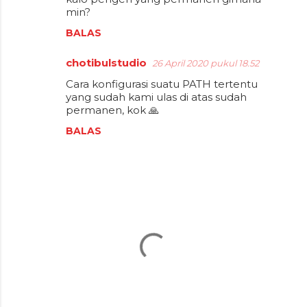
o
min?
m
BALAS
e
n
chotibulstudio
26 April 2020 pukul 18.52
t
Cara konfigurasi suatu PATH tertentu
yang sudah kami ulas di atas sudah
a
permanen, kok 🙏
r
BALAS