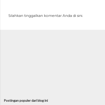
Silahkan tinggalkan komentar Anda di sini.
P
o
s
t
i
n
g
K
o
m
e
n
t
a
r
Postingan populer dari blog ini