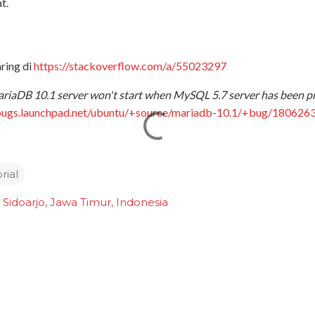
t.
ring di
https://stackoverflow.com/a/55023297
riaDB 10.1 server won't start when MySQL 5.7 server has been pr
/bugs.launchpad.net/ubuntu/+source/mariadb-10.1/+bug/180626
rial
Sidoarjo, Jawa Timur, Indonesia