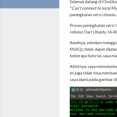
Selamat datang di Chotibu
"
Can't connect to local M
peningkatan versi Ubuntu.
Proses peningkatan versi U
release.
Dari Ubuntu 14.40 
Awalnya, sebelum mengg
MySQL tidak dapat dijalan
beberapa tutorial, saya m
Akhirnya, saya memutusk
ini juga tidak bisa memba
saya alami pada gambar di