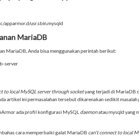
tc/apparmor.d/usr.sbin.mysqld
ayanan MariaDB
an MariaDB, Anda bisa menggunakan perintah berikut:
db-server
ct to local MySQL server through socket
yang terjadi di MariaDB 
pada artikel ini permasalahan tersebut dikarenakan sedikit masala
ppArmor ada profil konfigurasi MySQL
daemon
atau mysqld yang m
embahas cara memperbaiki galat MariaDB
can't connect to local 