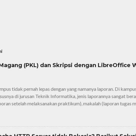
ni
agang (PKL) dan Skripsi dengan LibreOffice W
mpus tidak pernah lepas dengan yang namanya laporan. Di kamp
ususnya di jurusan Teknik Informatika, jenis laporannya sangat ber
aporan setelah melaksanakan praktikum), makalah (laporan tugas ma
magang/PKL (laporan setelah mengerjakan praktik kerja lapangan)
kripsi.