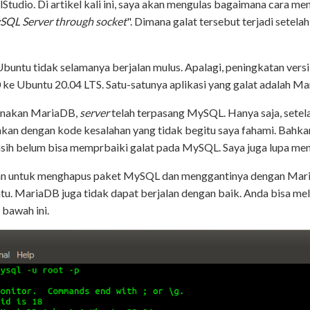
lStudio. Di artikel kali ini, saya akan mengulas bagaimana cara 
ySQL Server through socket
". Dimana galat tersebut terjadi setel
buntu tidak selamanya berjalan mulus. Apalagi, peningkatan versi i
ke Ubuntu 20.04 LTS. Satu-satunya aplikasi yang galat adalah M
unakan MariaDB,
server
telah terpasang MySQL. Hanya saja, setela
kan dengan kode kesalahan yang tidak begitu saya fahami. Bahka
asih belum bisa memprbaiki galat pada MySQL. Saya juga lupa me
an untuk menghapus paket MySQL dan menggantinya dengan Maria
ntu. MariaDB juga tidak dapat berjalan dengan baik. Anda bisa me
 bawah ini.