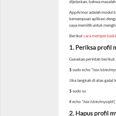
dijelaskan, bahwa masala
AppArmor adalah modul ke
kemampuan aplikasi denga
saya memilih untuk mengha
Berikut
cara memperbaiki
1. Periksa profil
Gunakan perintah berikut:
$ sudo echo "/usr/sbin/mys
Jika langkah di atas gala
$ sudo su
# echo "/usr/sbin/mysqld {
2. Hapus profil 