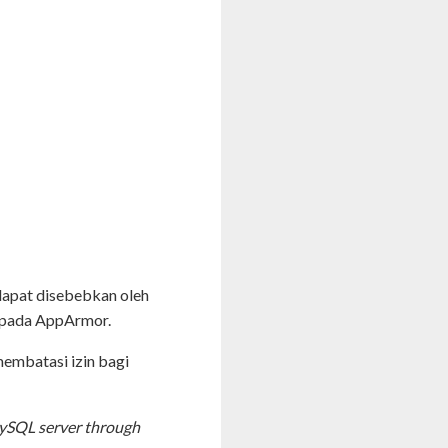
dapat disebebkan oleh
h pada AppArmor.
embatasi izin bagi
MySQL server through