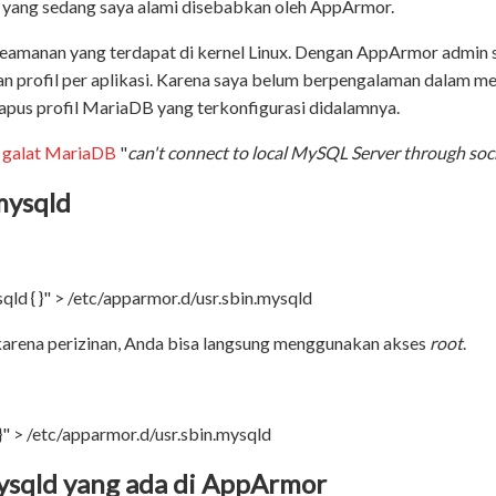
h yang sedang saya alami disebabkan oleh AppArmor.
amanan yang terdapat di kernel Linux. Dengan AppArmor admin 
n profil per aplikasi. Karena saya belum berpengalaman dalam 
pus profil MariaDB yang terkonfigurasi didalamnya.
 galat MariaDB
"
can't connect to local MySQL Server through soc
 mysqld
qld { }" > /etc/apparmor.d/usr.sbin.mysqld
t karena perizinan, Anda bisa langsung menggunakan akses
root
.
 }" > /etc/apparmor.d/usr.sbin.mysqld
mysqld yang ada di AppArmor