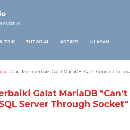
Langsung ke konten utama
io
enulisnya
 & TRIK
TUTORIAL
ARTIKEL
ULASAN
rial
» Cara Memperbaiki Galat MariaDB "Can't Connect to Loc
rbaiki Galat MariaDB "Can't
ySQL Server Through Socket"