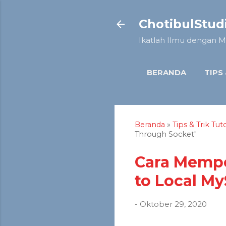
ChotibulStud
Ikatlah Ilmu dengan M
BERANDA
TIPS
Beranda
»
Tips & Trik
Tuto
Through Socket"
Cara Mempe
to Local M
-
Oktober 29, 2020