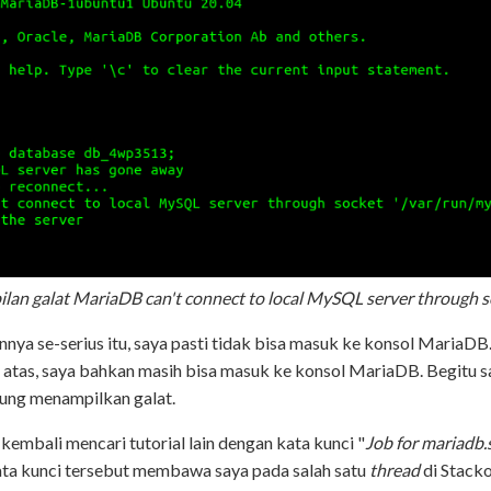
ilan galat MariaDB
can't connect to local MySQL server through 
ya se-serius itu, saya pasti tidak bisa masuk ke konsol MariaDB
atas, saya bahkan masih bisa masuk ke konsol MariaDB. Begitu s
ung menampilkan galat.
kembali mencari tutorial lain dengan kata kunci "
Job for mariadb.s
Kata kunci tersebut membawa saya pada salah satu
thread
di Stacko