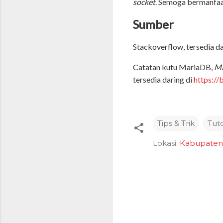
socket
. Semoga bermanfaa
Sumber
Stackoverflow, tersedia da
Catatan kutu MariaDB,
Ma
tersedia daring di
https:/
Tips & Trik
Tuto
Lokasi:
Kabupaten 
K
o
m
e
n