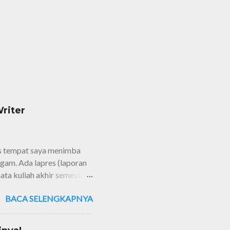
riter
us tempat saya menimba
agam. Ada lapres (laporan
ta kuliah akhir semester),
 dan yang terakhir adalah
BACA SELENGKAPNYA