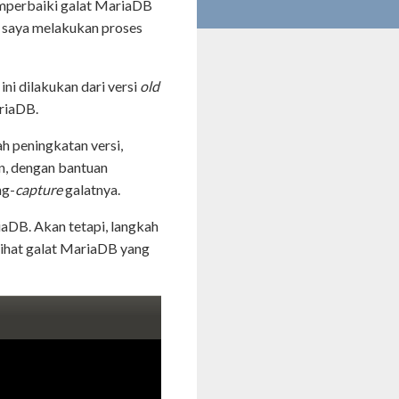
memperbaiki galat MariaDB
ah saya melakukan proses
ni dilakukan dari versi
old
ariaDB.
h peningkatan versi,
n, dengan bantuan
ng-
capture
galatnya.
DB. Akan tetapi, langkah
lihat galat MariaDB yang