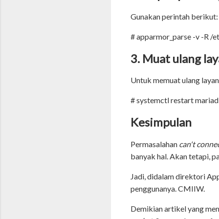
Gunakan perintah berikut:
# apparmor_parse -v -R /e
3. Muat ulang l
Untuk memuat ulang layan
# systemctl restart maria
Kesimpulan
Permasalahan
can't conne
banyak hal. Akan tetapi, 
Jadi, didalam direktori A
penggunanya. CMIIW.
Demikian artikel yang m