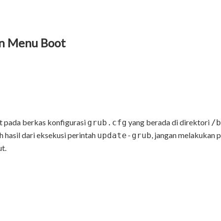
an Menu Boot
t pada berkas konfigurasi
yang berada di direktori
grub.cfg
/b
h hasil dari eksekusi perintah
, jangan melakukan 
update-grub
t.