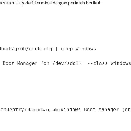
dari Terminal dengan perintah berikut.
menuentry
boot/grub/grub.cfg | grep Windows
 Boot Manager (on /dev/sda1)' --class window
ditampilkan, salin
menuentry
Windows Boot Manager (on