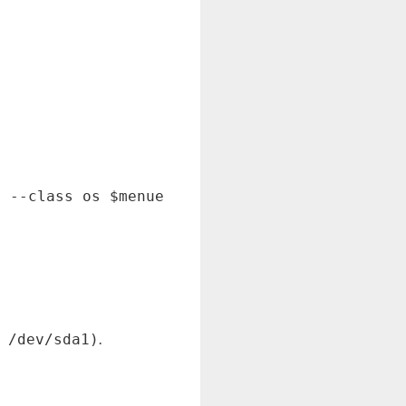
s --class os $menuentry_id_option 'osprober-e
.
 /dev/sda1)