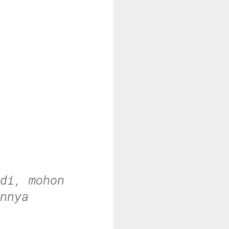
di, mohon
nnya