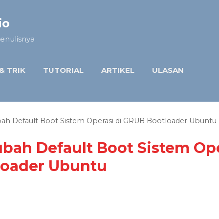
Langsung ke konten utama
io
enulisnya
 & TRIK
TUTORIAL
ARTIKEL
ULASAN
ah Default Boot Sistem Operasi di GRUB Bootloader Ubuntu
bah Default Boot Sistem Ope
loader Ubuntu