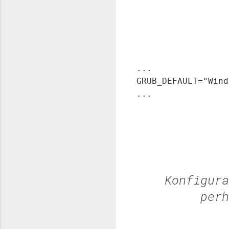
...
GRUB_DEFAULT="Wind
...
Konfigur
perh