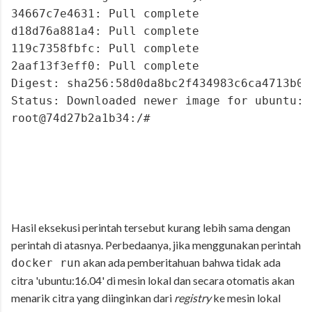
34667c7e4631: Pull complete 
d18d76a881a4: Pull complete 
119c7358fbfc: Pull complete 
2aaf13f3eff0: Pull complete 
Digest: sha256:58d0da8bc2f434983c6ca4713b08
Status: Downloaded newer image for ubuntu:1
root@74d27b2a1b34:/#
Hasil eksekusi perintah tersebut kurang lebih sama dengan
perintah di atasnya. Perbedaanya, jika menggunakan perintah
akan ada pemberitahuan bahwa tidak ada
docker run
citra 'ubuntu:16.04' di mesin lokal dan secara otomatis akan
menarik citra yang diinginkan dari
registry
ke mesin lokal