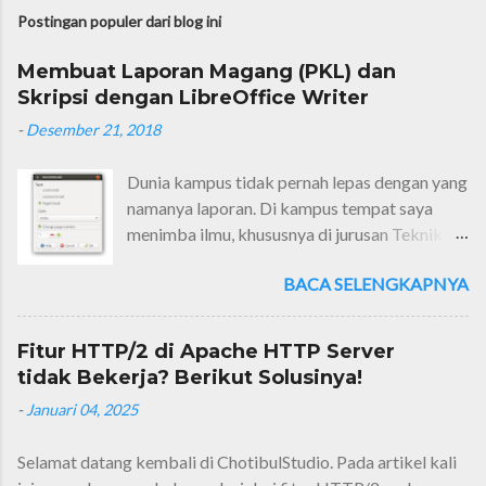
Postingan populer dari blog ini
Membuat Laporan Magang (PKL) dan
Skripsi dengan LibreOffice Writer
-
Desember 21, 2018
Dunia kampus tidak pernah lepas dengan yang
namanya laporan. Di kampus tempat saya
menimba ilmu, khususnya di jurusan Teknik
Informatika, jenis laporannya sangat
BACA SELENGKAPNYA
beragam. Ada lapres (laporan resmi, laporan
setelah melaksanakan praktikum), makalah
(laporan tugas mata kuliah akhir semester),
Fitur HTTP/2 di Apache HTTP Server
laporan magang/PKL (laporan setelah
tidak Bekerja? Berikut Solusinya!
mengerjakan praktik kerja lapangan) dan
-
Januari 04, 2025
yang terakhir adalah laporan skripsi.
Selamat datang kembali di ChotibulStudio. Pada artikel kali