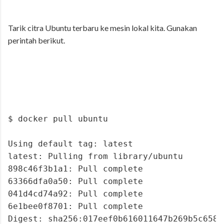
Tarik citra Ubuntu terbaru ke mesin lokal kita. Gunakan
perintah berikut.
$ docker pull ubuntu
Using default tag: latest
latest: Pulling from library/ubuntu
898c46f3b1a1: Pull complete 
63366dfa0a50: Pull complete 
041d4cd74a92: Pull complete 
6e1bee0f8701: Pull complete 
Digest: sha256:017eef0b616011647b269b5c6582