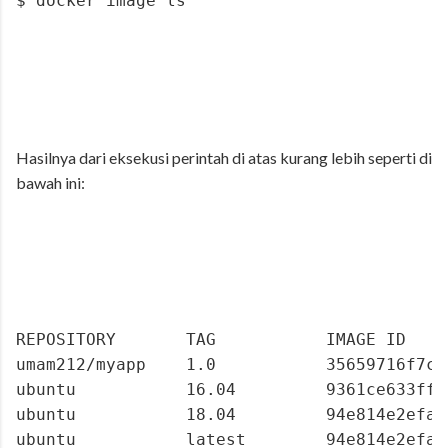
$ docker image ls
Hasilnya dari eksekusi perintah di atas kurang lebih seperti di
bawah ini:
REPOSITORY       TAG           IMAGE ID    
umam212/myapp    1.0           35659716f7cb
ubuntu           16.04         9361ce633ff1
ubuntu           18.04         94e814e2efa8
ubuntu           latest        94e814e2efa8