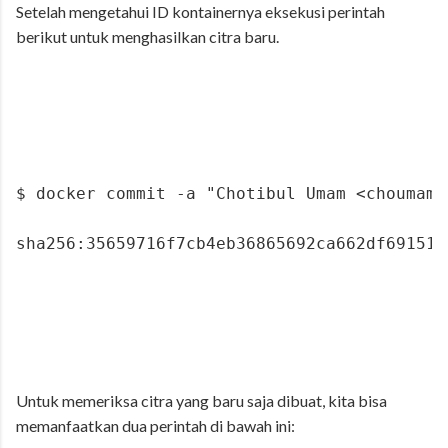
Setelah mengetahui ID kontainernya eksekusi perintah
berikut untuk menghasilkan citra baru.
$ docker commit -a "Chotibul Umam <choumam@
sha256:35659716f7cb4eb36865692ca662df69151b
Untuk memeriksa citra yang baru saja dibuat, kita bisa
memanfaatkan dua perintah di bawah ini: