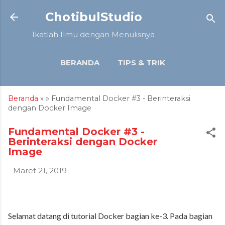
Langsung ke konten utama
ChotibulStudio
Ikatlah Ilmu dengan Menulisnya
BERANDA
TIPS & TRIK
TUTORIAL
ARTIKEL
Beranda
» » Fundamental Docker #3 - Berinteraksi
LAINNYA…
ULASAN
dengan Docker Image
Fundamental Docker #3 -
Berinteraksi dengan Docker
Image
-
Maret 21, 2019
Selamat datang di tutorial Docker bagian ke-3. Pada bagian