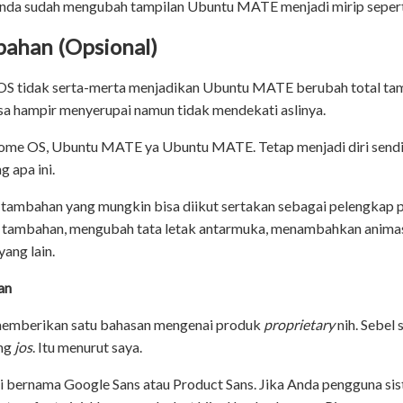
 Anda sudah mengubah tampilan Ubuntu MATE menjadi mirip seper
ahan (Opsional)
tidak serta-merta menjadikan Ubuntu MATE berubah total tamp
a hampir menyerupai namun tidak mendekati aslinya.
me OS, Ubuntu MATE ya Ubuntu MATE. Tetap menjadi diri sendi
 apa ini.
tambahan yang mungkin bisa diikut sertakan sebagai pelengkap 
 tambahan, mengubah tata letak antarmuka, menambahkan animas
ang lain.
an
 memberikan satu bahasan mengenai produk
proprietary
nih. Sebel 
ang
jos
. Itu menurut saya.
i bernama Google Sans atau Product Sans. Jika Anda pengguna sist