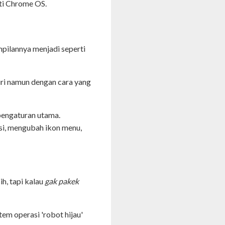
ti Chrome OS.
ilannya menjadi seperti
ri namun dengan cara yang
pengaturan utama.
i, mengubah ikon menu,
sih, tapi kalau
gak pakek
em operasi 'robot hijau'