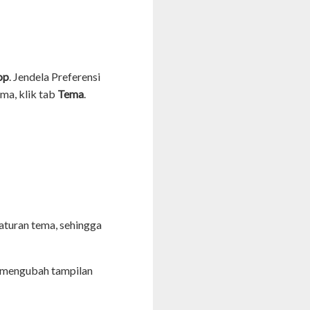
op
. Jendela Preferensi
ma, klik tab
Tema
.
turan tema, sehingga
ri mengubah
tampilan