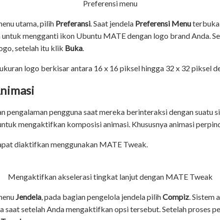
Preferensi menu
menu utama, pilih
Preferansi
. Saat jendela
Preferensi Menu
terbuka,
h untuk mengganti ikon Ubuntu MATE dengan logo brand Anda. Sel
o, setelah itu klik
Buka
.
uran logo berkisar antara 16 x 16 piksel hingga 32 x 32 piksel 
nimasi
n pengalaman pengguna saat mereka berinteraksi dengan suatu 
ntuk mengaktifkan komposisi animasi. Khususnya animasi perpind
apat diaktifkan menggunakan MATE Tweak.
Mengaktifkan akselerasi tingkat lanjut dengan MATE Tweak
 menu
Jendela
, pada bagian pengelola jendela pilih
Compiz
. Sistem
 saat setelah Anda mengaktifkan opsi tersebut. Setelah proses pe