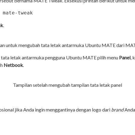
rsebut bernama MATE Tweak. Eksekusi printah berikut untuk m
 mate-tweak
ak
.
an untuk mengubah tata letak antarmuka Ubuntu MATE dari M
 tata letak antarmuka pengguna Ubuntu MATE pilih menu
Panel
, 
ih
Netbook
.
Tampilan setelah mengubah tampilan tata letak panel
psional jika Anda ingin menggantinya dengan logo dari
brand
Anda 