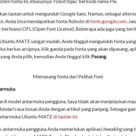
istem fonta ini, khususnya 'robot hijau' berkode nama Pie.
kan tautan untuk mengunduh Google Sans. Namun, sebagai alterna
o. Anda bisa mendapatkan fonta Roboto di
fonts.google.com
. Ja
 berlisensi OFL (Open Font License). Beberapa ada juga yang berl
Ubuntu MATE sangat mudah, Anda tinggal mengunduh fonta yang 
uka berkas arsipnya, klik ganda pada fonta yang akan dipasang, apl
ang Anda pilih, kemudian Anda tinggal klik
Pasang
.
Memasang fonta dari Pelihat Font
tarmuka
 8 model antarmuka pengguna. Saya tidak akan menjelaskan ma
ghindari rasa bosan Anda dengan artikel yang panjang. Sebagai gan
 antarmuka Ubuntu MATE
di tautan ini
.
k antarmuka pengguna Anda memerlukan aplikasi
tweaking
yang t