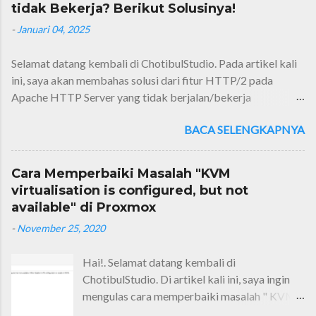
tidak Bekerja? Berikut Solusinya!
mengerjakan praktik kerja lapangan) dan
-
Januari 04, 2025
yang terakhir adalah laporan skripsi.
Selamat datang kembali di ChotibulStudio. Pada artikel kali
ini, saya akan membahas solusi dari fitur HTTP/2 pada
Apache HTTP Server yang tidak berjalan/bekerja
sebagaimana mestinya. HTTP/2 merupakan pengembangan
BACA SELENGKAPNYA
sekaligus menjadi revisi terbesar pada dunia World Wide
Web , setelah HTTP/1.1 atau HTTP versi pertama
diperkenalkan. Apakah fitur ini penting untuk situs web
Cara Memperbaiki Masalah "KVM
Anda? Ya, sebenarnya penting, nggak penting, sih. Toh, kalau
virtualisation is configured, but not
masih pake HTTP/1.1, situs web kita juga masih
available" di Proxmox
berjalan/bekerja dengan baik. Nah!, tetapi, bagi Anda yang
-
November 25, 2020
selalu up to date dengan teknologi, tentunya fitur HTTP/2
sangat penting untuk situs yang lebih modern dan kekinian.
Hai!. Selamat datang kembali di
Apalagi kebanyakan peramban web sudah mendukung fitur
ChotibulStudio. Di artikel kali ini, saya ingin
tersebut sejak lama. Jadi, sayangkan kalau tidak
mengulas cara memperbaiki masalah " KVM
dimanfaatkan? Pada artikel ini, saya hanya akan membahas
virtualisation is configured, but not avalable