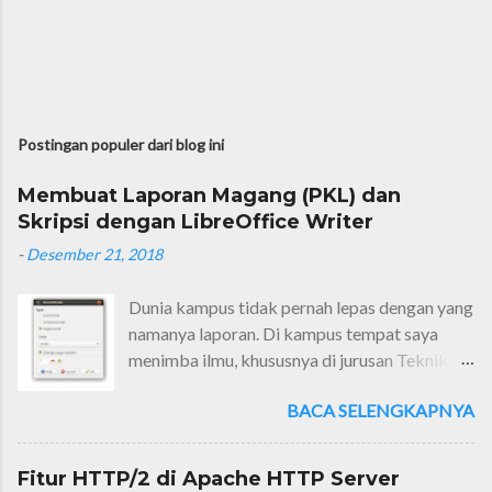
Postingan populer dari blog ini
Membuat Laporan Magang (PKL) dan
Skripsi dengan LibreOffice Writer
-
Desember 21, 2018
Dunia kampus tidak pernah lepas dengan yang
namanya laporan. Di kampus tempat saya
menimba ilmu, khususnya di jurusan Teknik
Informatika, jenis laporannya sangat
BACA SELENGKAPNYA
beragam. Ada lapres (laporan resmi, laporan
setelah melaksanakan praktikum), makalah
(laporan tugas mata kuliah akhir semester),
Fitur HTTP/2 di Apache HTTP Server
laporan magang/PKL (laporan setelah