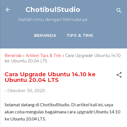
Langsung ke konten utama
ChotibulStudio
Ikatlah Ilmu dengan Menulisnya
BERANDA
TIPS & TRIK
TUTORIAL
ARTIKEL
Beranda
»
Artikel
Tips & Trik
» Cara Upgrade Ubuntu 14.10
LAINNYA…
ULASAN
ke Ubuntu 20.04 LTS
Cara Upgrade Ubuntu 14.10 ke
Ubuntu 20.04 LTS
-
Oktober 30, 2020
Selamat datang di ChotibulStudio. Di artikel kali ini, saya
akan coba mengulas bagaimana cara
upgrade
Ubuntu 14.10
ke Ubuntu 20.04 LTS.