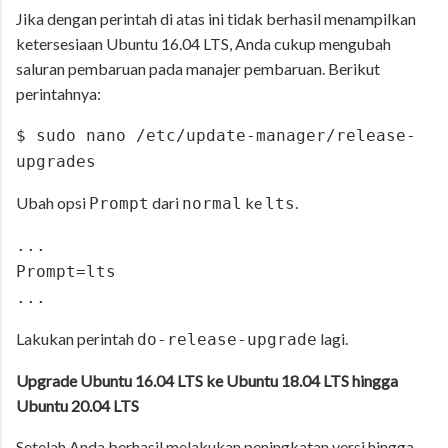
Jika dengan perintah di atas ini tidak berhasil menampilkan
ketersesiaan Ubuntu 16.04 LTS, Anda cukup mengubah
saluran pembaruan pada manajer pembaruan. Berikut
perintahnya:
$ sudo nano /etc/update-manager/release-
upgrades
Ubah opsi
dari
ke
.
Prompt
normal
lts
...
Prompt=lts
...
Lakukan perintah
lagi.
do-release-upgrade
Upgrade Ubuntu 16.04 LTS ke Ubuntu 18.04 LTS hingga
Ubuntu 20.04 LTS
Setelah Anda berhasil melakukan peningkatan versi hingga