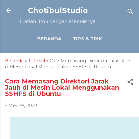
Langsung ke konten utama
ChotibulStudio
Ikatlah Ilmu dengan Menulisnya
BERANDA
TIPS & TRIK
TUTORIAL
ARTIKEL
Beranda
»
Tutorial
» Cara Memasang Direktori Jarak Jauh
LAINNYA…
ULASAN
di Mesin Lokal Menggunakan SSHFS di Ubuntu
Cara Memasang Direktori Jarak
Jauh di Mesin Lokal Menggunakan
SSHFS di Ubuntu
-
Mei 29, 2023